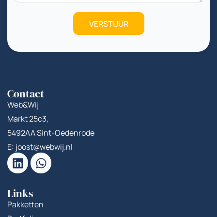
VERSTUUR
Contact
Web&Wij
Markt 25c3,
5492AA Sint-Oedenrode
E: joost@webwij.nl
Links
Pakketten