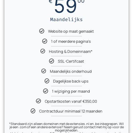
59
€
00
Maandelijks
Website op maat gemaakt
1 of meerdere pagina's
Hosting & Domeinnaam*
SSL-Certifcaat
Maandelijks onderhoud
Dagelijkse back-ups
1 wijziging per maand
Opstartkosten vanaf €350,00
Contractduur minimaal 12 maanden
*Standaard zijn alleen domeinen met de extensies .nl en .be inbegrepen. Wil
je een .com of een andere extensie? Neem gerust contact met mij op voor de
mogelijkheden.