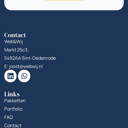
Contact
Web&Wij
Markt 25c3,
5492AA Sint-Oedenrode
E: joost@webwij.nl
Links
Pakketten
Portfolio
FAQ
Contact