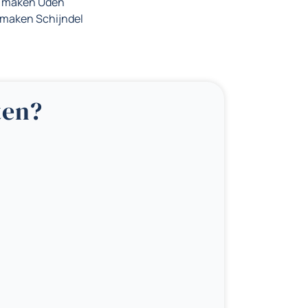
n maken Uden
 maken Schijndel
ten?