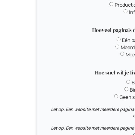
Product 
In
Hoeveel pagina's 
Eén p
Meerde
Meer
Hoe snel wil je 
B
Bi
Geen s
Let op. Een website met meerdere pagina'
o
Let op. Een website met meerdere pagina'
o