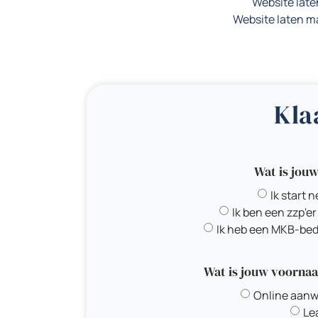
Website lat
Website laten 
Kla
Wat is jouw
Ik start 
Ik ben een zzp'e
Ik heb een MKB-bed
Wat is jouw voorna
Online aanwe
Le