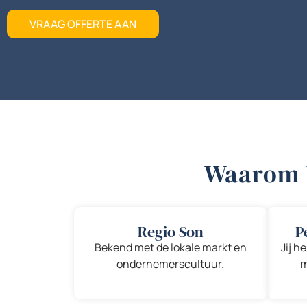
VRAAG OFFERTE AAN
Waarom k
Regio Son
P
Bekend met de lokale markt en
Jij h
ondernemerscultuur.
m