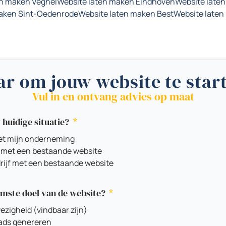
en maken Veghel
Website laten maken Eindhoven
Website late
maken Sint-Oedenrode
Website laten maken Best
Website laten
ar om jouw website te star
Vul in en ontvang advies op maat
 huidige situatie?
net mijn onderneming
r met een bestaande website
rijf met een bestaande website
amste doel van de website?
zigheid (vindbaar zijn)
ads genereren